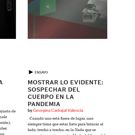
▶
ENSAYO
A
MOSTRAR LO EVIDENTE:
SOSPECHAR DEL
CUERPO EN LA
PANDEMIA
by
Georgina Carbajal Valencia
ajuato de
hale
Cuando uno está fuera de lugar, uno
ción),
siempre tiene que estar listo para brincar al
mber
lado, trecho a trecho, en la Nada que se
 me