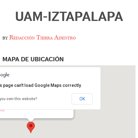
UAM-IZTAPALAPA
by
Redacción Tierra Adentro
MAPA DE UBICACIÓN
s page can't load Google Maps correctly.
OK
you own this website?
Iztapalapa
San Rafael Atlixco 186, Col. Vicentina - México
tos