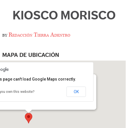
KIOSCO MORISCO
by
Redacción Tierra Adentro
MAPA DE UBICACIÓN
s page can't load Google Maps correctly.
OK
you own this website?
Jaime Torres Bodet, Doctor Atl S/N - Santa María La Ribera,