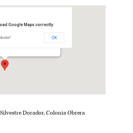
 load Google Maps correctly.
OK
ebsite?
enciones Bicentenario
estre Dorador, Colonia Obrera - Durango
 Silvestre Dorador, Colonia Obrera