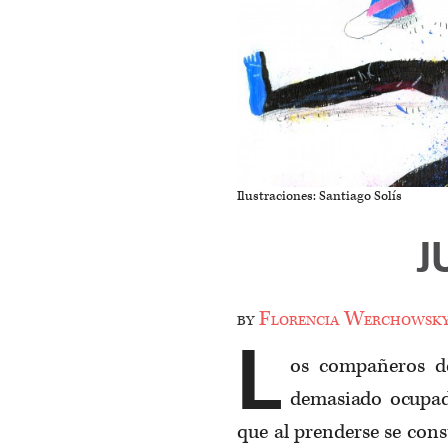
Ilustraciones: Santiago Solís
J
by
Florencia Werchowsk
L
os compañeros de
demasiado ocupad
que al prenderse se con