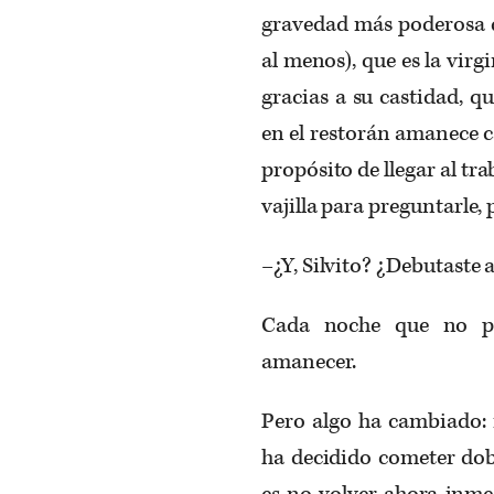
gravedad más poderosa de
al menos), que es la virg
gracias a su castidad, 
en el restorán amanece c
propósito de llegar al tr
vajilla para preguntarle
–¿Y, Silvito? ¿Debutaste
Cada noche que no pi
amanecer.
Pero algo ha cambiado: 
ha decidido cometer dobl
es no volver ahora inme