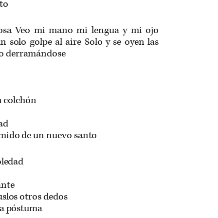
to
nosa Veo mi mano mi lengua y mi ojo
n solo golpe al aire Solo y se oyen las
ro derramándose
un colchón
ad
mido de un nuevo santo
oledad
ante
uslos otros dedos
ía póstuma