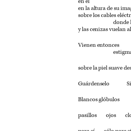
en él
en la altura de su im
sobre los cables eléct
donde h
y las cenizas vuelan a
Vienen entonces
estigma
sobre la piel suave de
Guárdenselo Sil
Blancos glóbulos
pasillos ojos cl