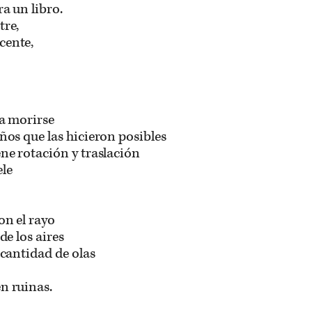
a un libro.
tre,
cente,
 a morirse
eños que las hicieron posibles
ene rotación y traslación
ele
on el rayo
de los aires
 cantidad de olas
n ruinas.