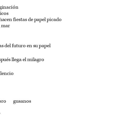
aginación
ricos
acen fiestas de papel picado
l mar
s del futuro en su papel
spués llega el milagro
encio
oro gusanos