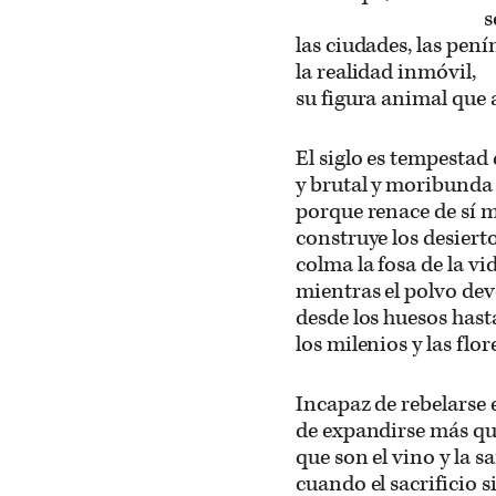
s
las ciudades, las pení
la realidad inmóvil,
su figura animal que
El siglo es tempestad 
y brutal y moribunda e
porque renace de sí 
construye los desiert
colma la fosa de la vi
mientras el polvo de
desde los huesos hast
los milenios y las flor
Incapaz de rebelarse 
de expandirse más que
que son el vino y la s
cuando el sacrificio 