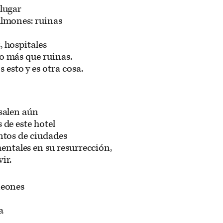
 lugar
ulmones: ruinas
, hospitales
o más que ruinas.
s esto y es otra cosa.
 salen aún
 de este hotel
entos de ciudades
tales en su resurrección,
ir.
neones
a
.