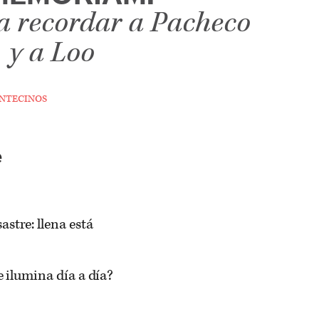
 recordar a Pacheco
y a Loo
tecinos
e
stre: llena está
ue ilumina día a día?