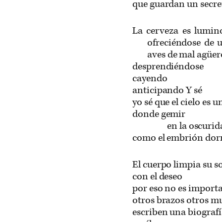
que guardan un secre
La cerveza es lumi
ofreciéndose de u
aves de mal agüe
desprendiéndose
cayendo
anticipando Y sé
yo sé que el cielo es 
donde gemir
en la oscurid
como el embrión dor
El cuerpo limpia su s
con el deseo
por eso no es import
otros brazos otros m
escriben una biograf