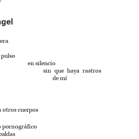
ngel
pera
 pulso
en silencio
sin que haya rastros
de mí
n otros cuerpos
o pornográfico
paldas