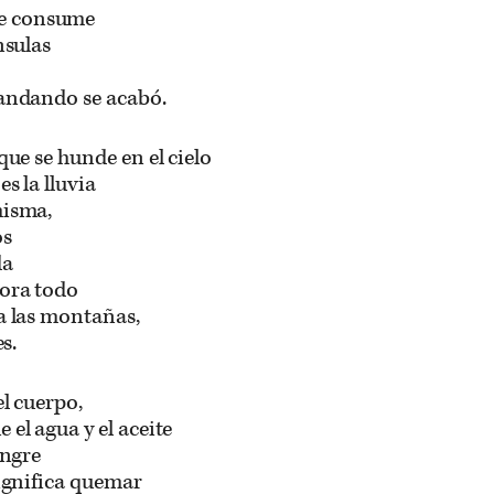
e consume
nsulas
 andando se acabó.
que se hunde en el cielo
s la lluvia
misma,
os
da
vora todo
a las montañas,
es.
el cuerpo,
 el agua y el aceite
angre
significa quemar