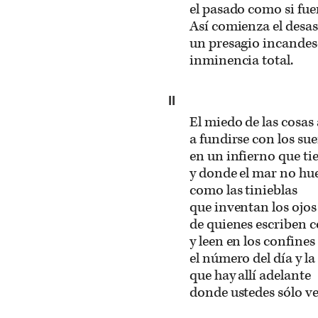
el pasado como si fuer
Así comienza el desas
un presagio incandes
inminencia total.
II
El miedo de las cosas
a fundirse con los su
en un infierno que ti
y donde el mar no hu
como las tinieblas
que inventan los ojos
de quienes escriben c
y leen en los confines 
el número del día y la
que hay allí adelante
donde ustedes sólo ve