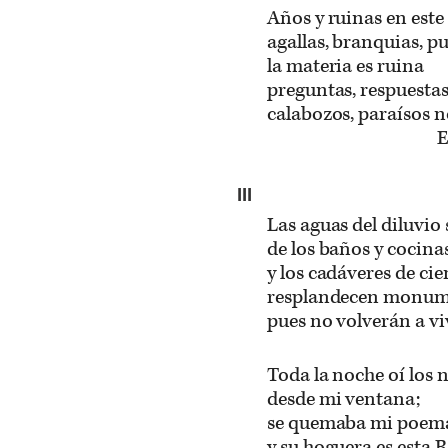
Años y ruinas en este
agallas, branquias, p
la materia es ruina
preguntas, respuestas
calabozos, paraísos n
E
III
Las aguas del diluvio
de los baños y cocinas
y los cadáveres de ci
resplandecen monumen
pues no volverán a viv
Toda la noche oí los 
desde mi ventana;
se quemaba mi poem
y su hoguera es esta R