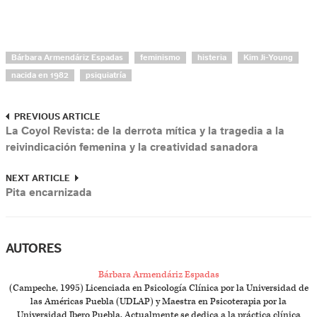
Bárbara Armendáriz Espadas
feminismo
histeria
Kim Ji-Young
nacida en 1982
psiquiatría
PREVIOUS ARTICLE
La Coyol Revista: de la derrota mítica y la tragedia a la
reivindicación femenina y la creatividad sanadora
NEXT ARTICLE
Pita encarnizada
AUTORES
Bárbara Armendáriz Espadas
(Campeche, 1995) Licenciada en Psicología Clínica por la Universidad de
las Américas Puebla (UDLAP) y Maestra en Psicoterapia por la
Universidad Ibero Puebla. Actualmente se dedica a la práctica clínica