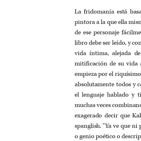
La fridomanía está basa
pintora a la que ella mi
de ese personaje fácilme
libro debe ser leído, y c
vida íntima, alejada d
mitificación de su vida 
empieza por el riquísimo 
absolutamente todos y 
el lenguaje hablado y t
muchas veces combinando 
exagerado decir que Kah
spanglish. “Ya ve que ni 
o genio poético o descri