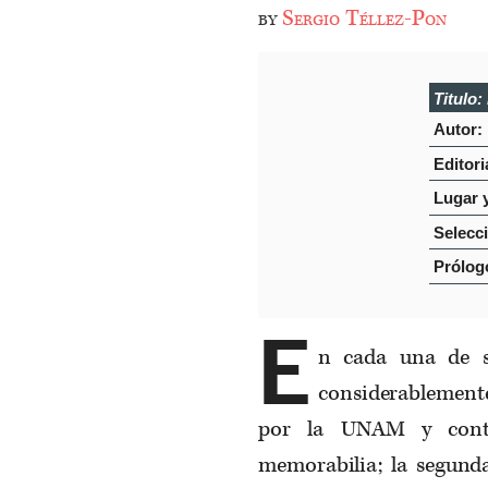
by
Sergio Téllez-Pon
Titulo:
Autor:
Editori
Lugar 
Selecc
Prólog
E
n cada una de s
considerablemente
por la UNAM y cont
memorabilia; la segunda