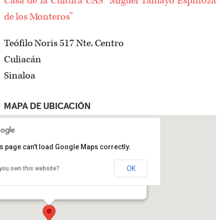
Casa de la Cultura UAS “Miguel Tamayo Espinoza
de los Monteros”
Teófilo Noris 517 Nte. Centro
Culiacán
Sinaloa
MAPA DE UBICACIÓN
s page can't load Google Maps correctly.
OK
you own this website?
tura UAS “Miguel Tamayo Espinoza de los Monteros”
7 Nte. Centro - Culiacán