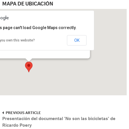
MAPA DE UBICACIÓN
s page can't load Google Maps correctly.
OK
you own this website?
de las Artes
Río Churubusco Col. Country Club México, D.F. - México, D.F.
PREVIOUS ARTICLE
Presentación del documental 'No son las bicicletas' de
Ricardo Poery