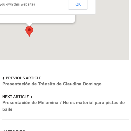
OK
you own this website?
adalajara
ano Otero No. 1499, Col. verde Valle - Guadalajara
PREVIOUS ARTICLE
Presentación de Tránsito de Claudina Domingo
NEXT ARTICLE
Presentación de Melamina / No es material para pistas de
baile