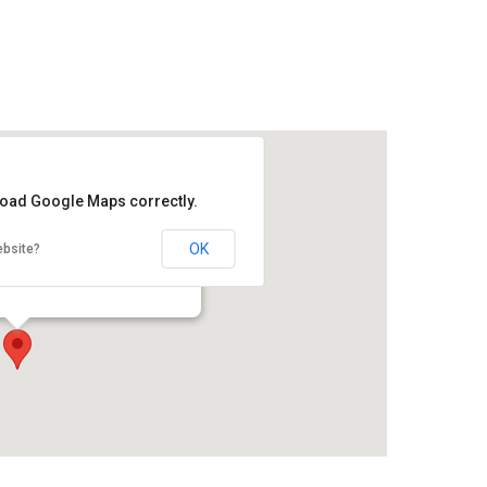
 load Google Maps correctly.
OK
ebsite?
mación lectora Carlos Fuentes
 4834 Fracc. Costa Azul - Acapulco