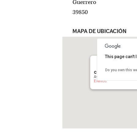
Guerrero
39850
MAPA DE UBICACIÓN
This page can't
Do you own this w
Centro de lectura y for
Av. Costera Miguel Alemán
Eventos