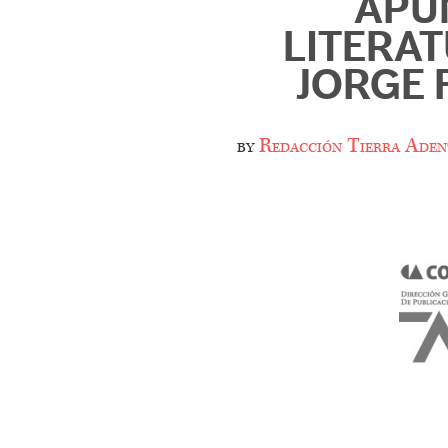
APU
LITERA
JORGE 
by
Redacción Tierra Aden