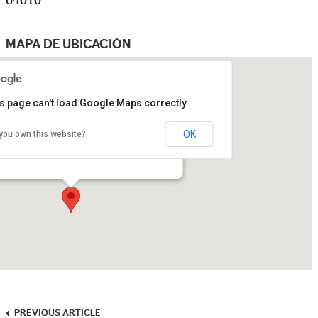
64010
MAPA DE UBICACIÓN
s page can't load Google Maps correctly.
OK
you own this website?
Fundidora
Fundidora y Adolfo Prieto S/N, Obrera - Monterrey
PREVIOUS ARTICLE