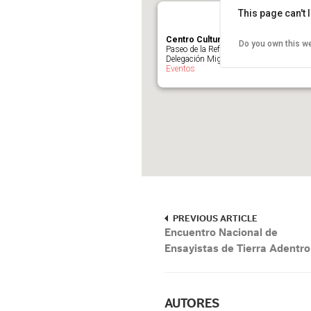
This page can't
Centro Cultural del Bosque
Do you own this w
Paseo de la Reforma y Campo Marte sin
Delegación Miguel Hidalgo - México, D.F
Eventos
PREVIOUS ARTICLE
Encuentro Nacional de
Ensayistas de Tierra Adentro
AUTORES