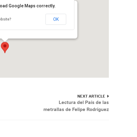
 load Google Maps correctly.
OK
ebsite?
 número, Colonia Chapultepec Polanco
.
NEXT ARTICLE
Lectura del País de las
metrallas de Felipe Rodríguez