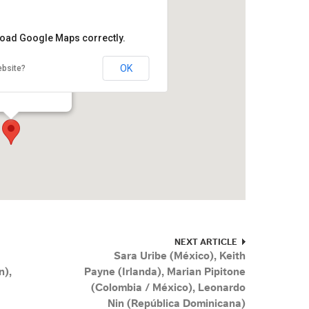
 load Google Maps correctly.
OK
ebsite?
planada del Zócalo
iudad de México
NEXT ARTICLE
Sara Uribe (México), Keith
n),
Payne (Irlanda), Marian Pipitone
(Colombia / México), Leonardo
Nin (República Dominicana)