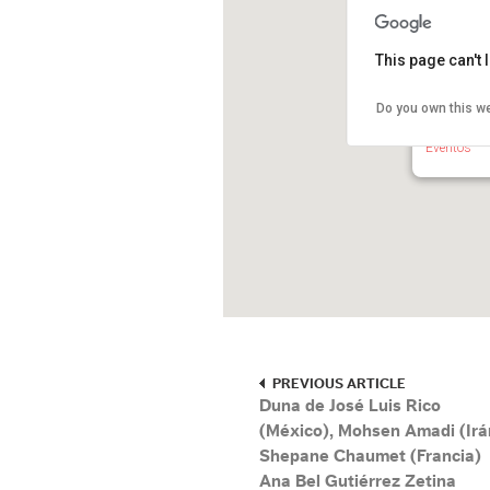
This page can't
Do you own this w
Foro 2, Ex
Zócalo - C
Eventos
PREVIOUS ARTICLE
Duna de José Luis Rico
(México), Mohsen Amadi (Irá
Shepane Chaumet (Francia)
Ana Bel Gutiérrez Zetina