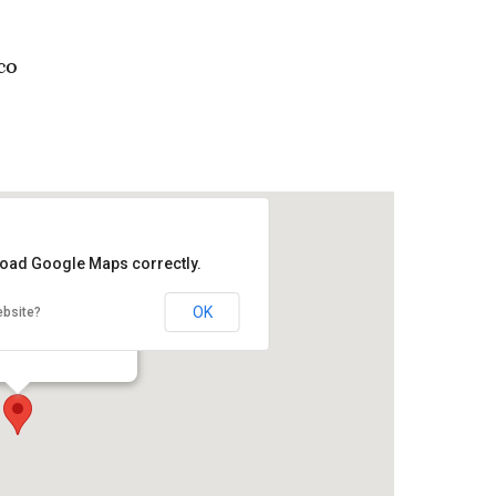
co
 load Google Maps correctly.
OK
ebsite?
nería
ro Histórico - México DF