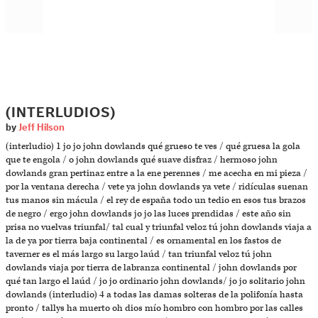
(INTERLUDIOS)
by
Jeff Hilson
(interludio) 1 jo jo john dowlands qué grueso te ves / qué gruesa la gola
que te engola / o john dowlands qué suave disfraz / hermoso john
dowlands gran pertinaz entre a la ene perennes / me acecha en mi pieza /
por la ventana derecha / vete ya john dowlands ya vete / ridículas suenan
tus manos sin mácula / el rey de españa todo un tedio en esos tus brazos
de negro / ergo john dowlands jo jo las luces prendidas / este año sin
prisa no vuelvas triunfal/ tal cual y triunfal veloz tú john dowlands viaja a
la de ya por tierra baja continental / es ornamental en los fastos de
taverner es el más largo su largo laúd / tan triunfal veloz tú john
dowlands viaja por tierra de labranza continental / john dowlands por
qué tan largo el laúd / jo jo ordinario john dowlands/ jo jo solitario john
dowlands (interludio) 4 a todas las damas solteras de la polifonía hasta
pronto / tallys ha muerto oh dios mío hombro con hombro por las calles