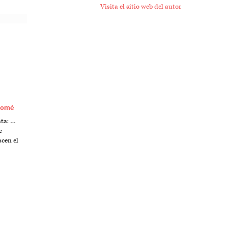
Visita el sitio web del autor
lomé
nta: …
e
cen el