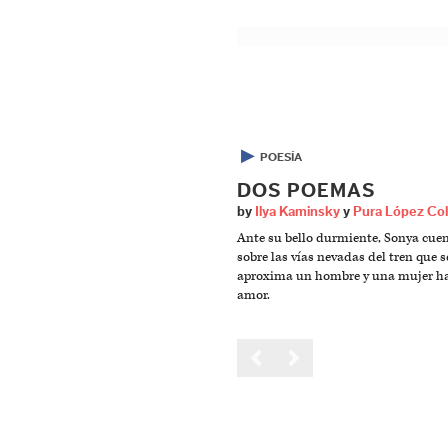
▶
POESÍA
DOS POEMAS
by
Ilya Kaminsky
y
Pura López Co
Ante su bello durmiente, Sonya cue
sobre las vías nevadas del tren que s
aproxima un hombre y una mujer ha
amor.