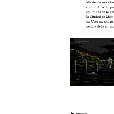
Me siento sobre la
centímetros del pi
columnas de la Te
la Ciudad de Méxi
un Uber me traiga e
percha de la entra
▶