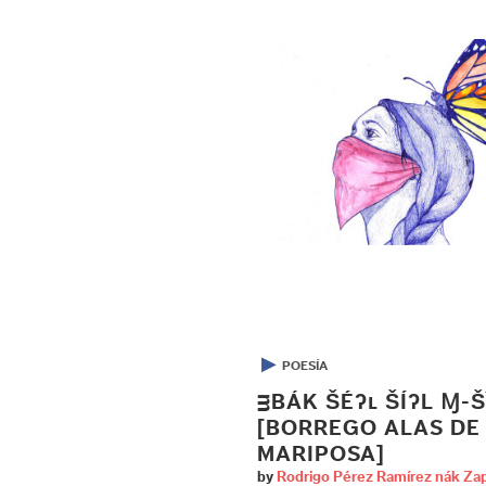
▶
POESÍA
ᴟBÁK ŠÉʔʟ ŠÍʔL Ɱ-Š
[BORREGO ALAS DE
MARIPOSA]
by
Rodrigo Pérez Ramírez nák Za