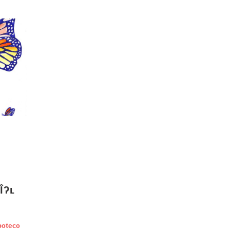
Îʔʟ
poteco