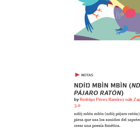
▶
NOTAS
NDÍŊ MBÌN MBÌN (
ND
PÁJARO RATÓN
)
by
Rodrigo Pérez Ramírez nák Za
3.0
ndíŋ mbìn mbìn (ndíŋ pájaro ratón)
pieza que usa los sonidos del zapote
crear una poesía fonética.