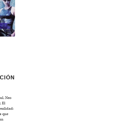
CCIÓN
ul, Neo
, El
realidad:
s que
un