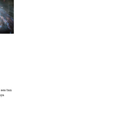
 sea tan
aya