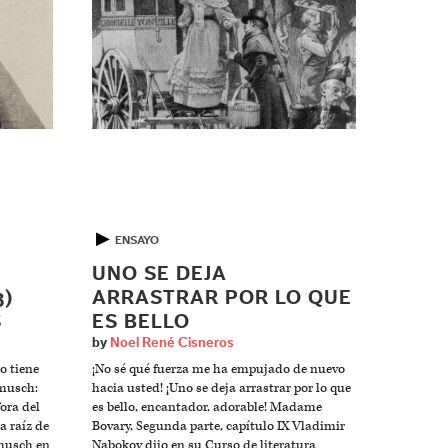
▶
ENSAYO
UNO SE DEJA
3)
ARRASTRAR POR LO QUE
S
ES BELLO
by
Noel René Cisneros
ro tiene
¡No sé qué fuerza me ha empujado de nuevo
rmusch:
hacia usted! ¡Uno se deja arrastrar por lo que
ora del
es bello, encantador, adorable! Madame
a raíz de
Bovary, Segunda parte, capítulo IX Vladimir
rmusch en
Nabokov dijo en su Curso de literatura