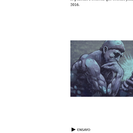
2016.
▶
ENSAYO