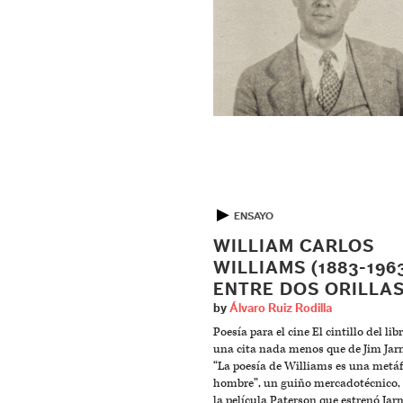
▶
ENSAYO
WILLIAM CARLOS
WILLIAMS (1883-196
ENTRE DOS ORILLA
by
Álvaro Ruiz Rodilla
Poesía para el cine El cintillo del lib
una cita nada menos que de Jim Ja
“La poesía de Williams es una metáf
hombre”, un guiño mercadotécnico, 
la película Paterson que estrenó Ja