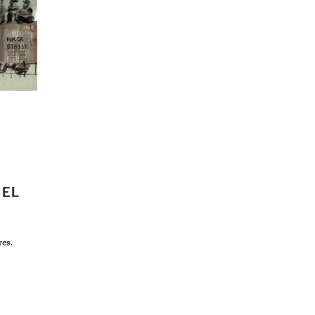
 EL
es.