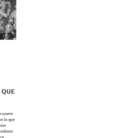
 QUE
e nuevo
or lo que
dame
Vladimir
ura