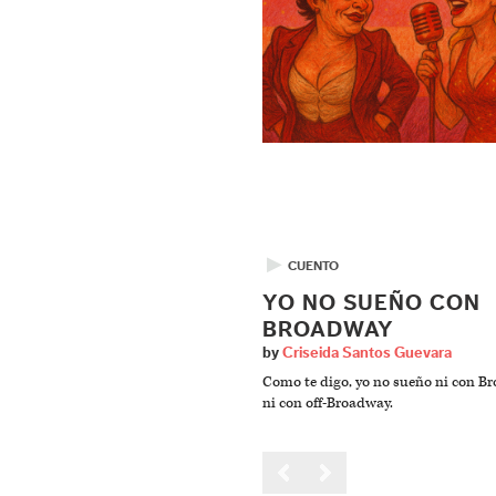
▶
CUENTO
YO NO SUEÑO CON
BROADWAY
by
Criseida Santos Guevara
Como te digo, yo no sueño ni con B
ni con off-Broadway.