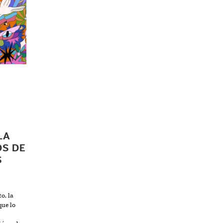
LA
OS DE
S
o, la
ue lo
s