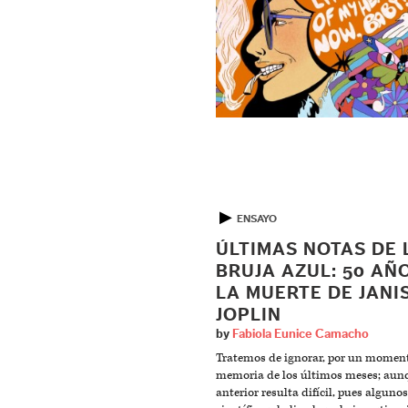
▶
ENSAYO
ÚLTIMAS NOTAS DE 
BRUJA AZUL: 50 AÑ
LA MUERTE DE JANI
JOPLIN
by
Fabiola Eunice Camacho
Tratemos de ignorar, por un moment
memoria de los últimos meses; aunq
anterior resulta difícil, pues alguno