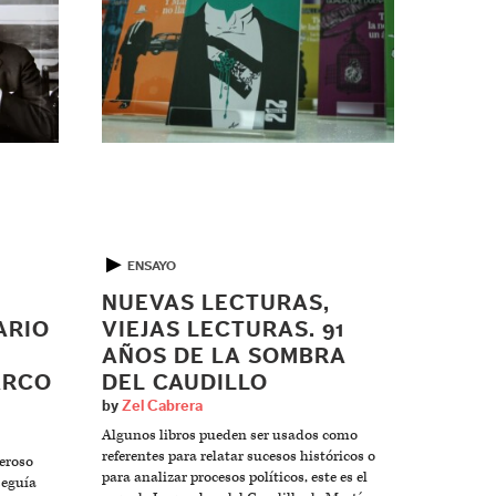
▶
ENSAYO
E
NUEVAS LECTURAS,
ARIO
VIEJAS LECTURAS. 91
AÑOS DE LA SOMBRA
ARCO
DEL CAUDILLO
by
Zel Cabrera
Algunos libros pueden ser usados como
referentes para relatar sucesos históricos o
eroso
para analizar procesos políticos, este es el
seguía