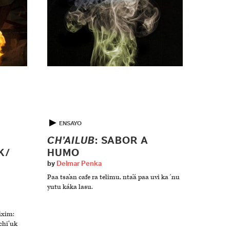
▶
ENSAYO
CH’AILUB
: SABOR A
K/
HUMO
by
Delmar Penka
Paa tsa’an cafe ra telimu, nta’á paa uvi ka´nu
yutu káka lasu.
ixim:
xchi’uk