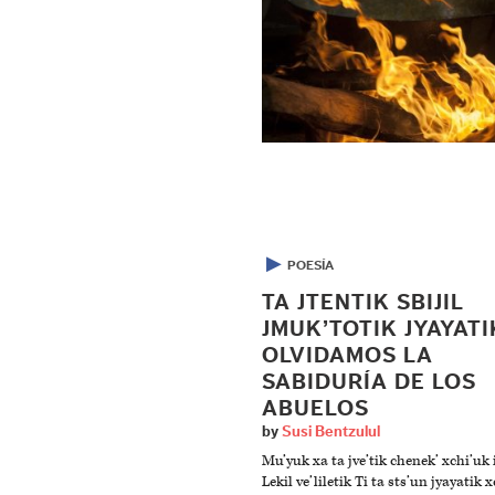
▶
POESÍA
TA JTENTIK SBIJIL
JMUK’TOTIK JYAYATI
OLVIDAMOS LA
SABIDURÍA DE LOS
ABUELOS
by
Susi Bentzulul
Mu’yuk xa ta jve’tik chenek’ xchi’uk 
Lekil ve’liletik Ti ta sts’un jyayatik 