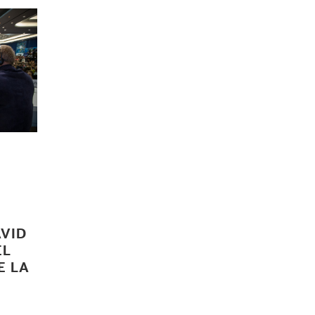
AVID
EL
E LA