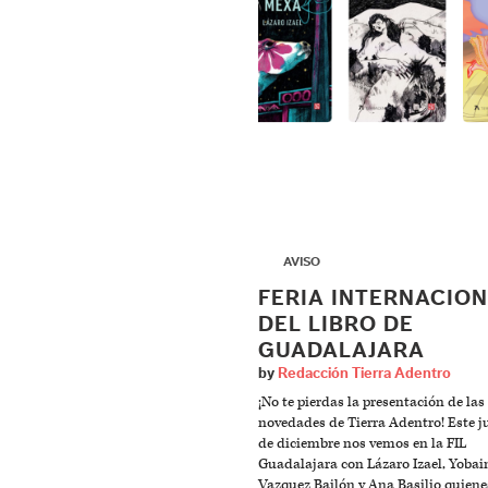
▶
AVISO
FERIA INTERNACIO
DEL LIBRO DE
GUADALAJARA
by
Redacción Tierra Adentro
¡No te pierdas la presentación de las
novedades de Tierra Adentro! Este j
de diciembre nos vemos en la FIL
Guadalajara con Lázaro Izael, Yobai
Vazquez Bailón y Ana Basilio quiene