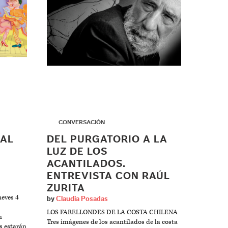
▶
CONVERSACIÓN
NAL
DEL PURGATORIO A LA
LUZ DE LOS
ACANTILADOS.
ENTREVISTA CON RAÚL
ZURITA
ueves 4
by
Claudia Posadas
LOS FARELLONDES DE LA COSTA CHILENA
n
Tres imágenes de los acantilados de la costa
s estarán