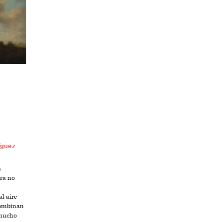
íguez
a
ara no
l aire
 combinan
 mucho