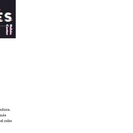
adura,
 más
el robo