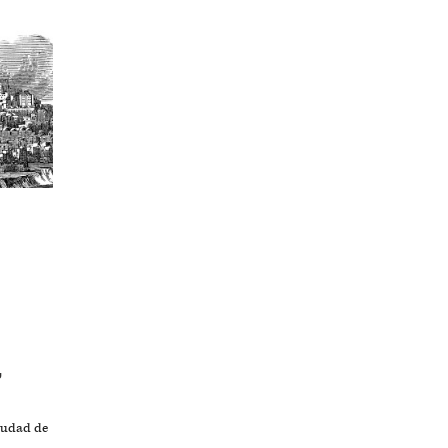
”
iudad de