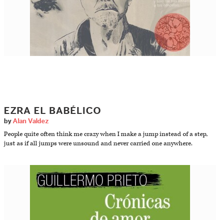
EZRA EL BABÉLICO
by
Alan Valdez
People quite often think me crazy when I make a jump instead of a step,
just as if all jumps were unsound and never carried one anywhere.