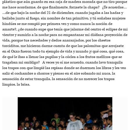
plástico que aún guardo en esa caja de madera morada que no tiro porque
me hace acordarme, de que finalmente, forzaste la chapa? ¿Te acuerdas…
…de que bajo la noche del 21 de diciembre, cuando jugaba a las hadas y
bailaba junto al fuego, sin nombre de tan primitivo, y tú soñabas mujeres
hindúes se me rompió por primera vez y como nunca la noción de
amarte?, ¿de cuando supe que tenía que jalarme del centro el eclipse de mi
vientre y sumirlo a la noche para no empantanar mi diáfana proyección de
vida, porque tus necedades y dedos anaranjados, por los cheetos
torciditos, me hicieron darme cuenta de que las palomitas que arrojaste
en el Oxxo fueron todo tu ejemplo de vida y mundo ¡y qué cosa, qué cosa,
de qué le ibas a llenar las pupilas y la cóclea a los frutos mellizos que se
tragaban mi ombligo? A veces yo sí me acuerdo, cuando lavo tranquila
los trapos con que limpié las repisas donde se duermen los libros y les veo
salir el cochambre a chorros y pienso en el aire sobando mi nuca, la
sensación de estar tranquila, la sensación de no merecer los trapos
limpios, la brisa.