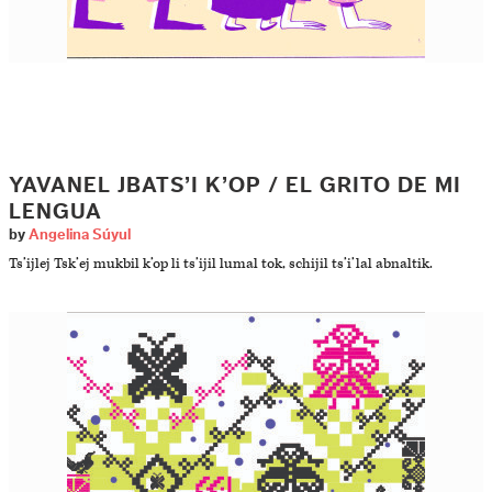
YAVANEL JBATS’I K’OP / EL GRITO DE MI
LENGUA
by
Angelina Súyul
Ts’ijlej Tsk’ej mukbil k’op li ts’ijil lumal tok, schijil ts’i’lal abnaltik.