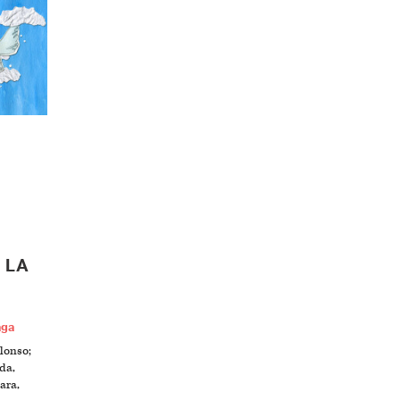
 LA
aga
lonso;
da,
ara,