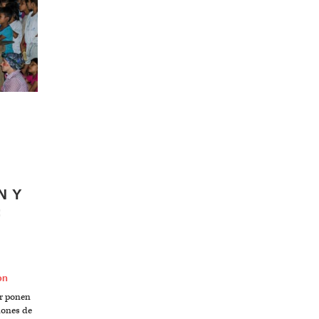
N Y
:
on
ir ponen
iones de