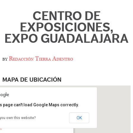
CENTRO DE
EXPOSICIONES,
EXPO GUADALAJARA
by
Redacción Tierra Adentro
MAPA DE UBICACIÓN
s page can't load Google Maps correctly.
OK
you own this website?
o de Exposiciones, Expo Guadalajara
riano Otero, 1499, Col. Verde Valle - Guadalajara
os