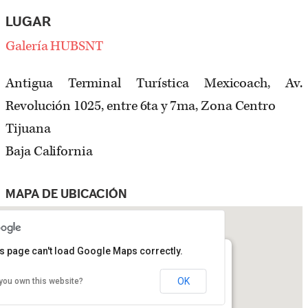
LUGAR
Galería HUBSNT
Antigua Terminal Turística Mexicoach, Av.
Revolución 1025, entre 6ta y 7ma, Zona Centro
Tijuana
Baja California
MAPA DE UBICACIÓN
s page can't load Google Maps correctly.
OK
you own this website?
ica Mexicoach, Av. Revolución 1025, entre 6ta y 7ma, Zona