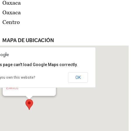
Oaxaca
Oaxaca
Centro
MAPA DE UBICACIÓN
s page can't load Google Maps correctly.
OK
you own this website?
Facultad de Derecho UABJO
10 de Mayo, Cieneguita - Oaxaca
Eventos