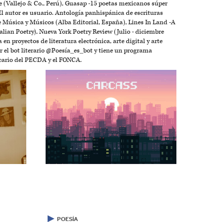
 (Vallejo & Co., Perú), Guasap -15 poetas mexicanos súper
 El autor es usuario. Antología panhispánica de escrituras
de Música y Músicos (Alba Editorial, España), Lines In Land -A
lian Poetry), Nueva York Poetry Review (Julio - diciembre
 en proyectos de literatura electrónica, arte digital y arte
el bot literario @Poesía_es_bot y tiene un programa
cario del PECDA y el FONCA.
▶
POESÍA