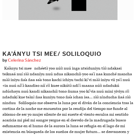
KA’ÁNYU TSI MEE/ SOLILOQUIO
by
Celerina Sánchez
Ka’ányu tsi mee nchéetà yoo núù nuú inga ntsiduniyu tàà ndakasi
tsikuaá nuí ràà ndaníyu nuú ndua nikanchíi-yoo sa’í naa kunché mancha
màà iniyu ña’a ñaa sa’a tono kachi ichiyu tachi ki’vi màà iniyu vii ya’í nuú
+in nuú nâ’à kandiso níí rìì kuee nikútà ndi’í maana núù ndadukú
ndúchayu nuú kandi nikanchíi tono ñuma yoo kí’via nuú mini yiviyu rìì
ndadukí kue tsànì ñaa kuniyu tono ña’a ichan isa… ràà nìnducha ñaá ràà
ninduu Soliloquio me observa la luna por el diván de la conciencia tras la
cortina de la noche me encuentra por la rendija del tiempo me funde al
abismo de ser yo mujer silente de mi suerte el viento esculca mi sentido
acaricia mi piel mi sangre yergue en el desvelo de la madrugada busco
esfumarme en el humo de la aurora la luna se refugia en el lago de mi
existencia en búsqueda de los sueños de mujer futuro… se desvanecen y