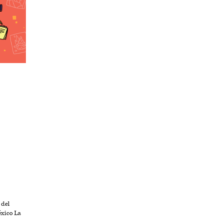
 del
éxico La