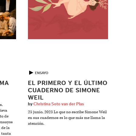
▶
ENSAYO
EMA
EL PRIMERO Y EL ÚLTIMO
CUADERNO DE SIMONE
WEIL
by
Christina Soto van der Plas
s,
ieva
25 junio, 2023 Lo que no escribe Simone Weil
to de
en sus cuadernos es lo que más me llama la
ensayos
atención.
 de la
n tanta