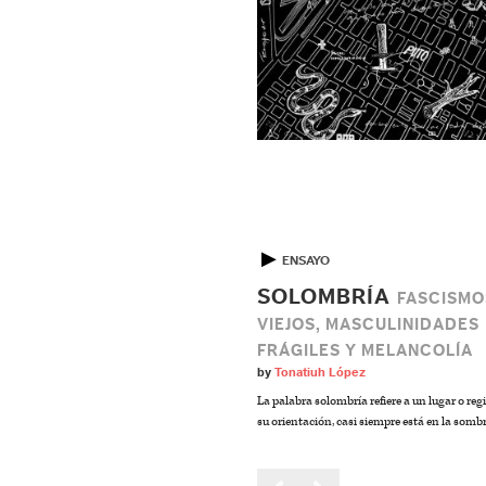
▶
ENSAYO
SOLOMBRÍA
FASCISMO
VIEJOS, MASCULINIDADES
FRÁGILES Y MELANCOLÍA
by
Tonatiuh López
La palabra solombría refiere a un lugar o reg
su orientación, casi siempre está en la sombr