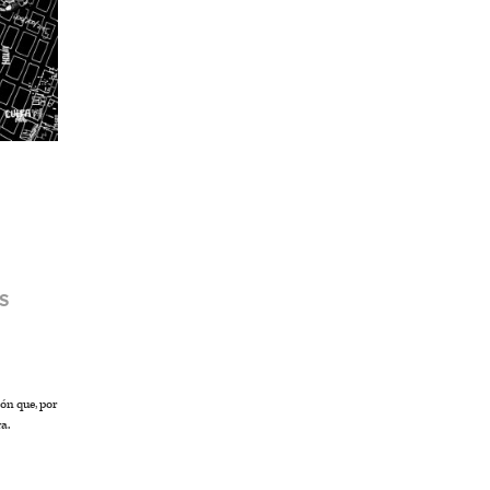
S
ión que, por
a.