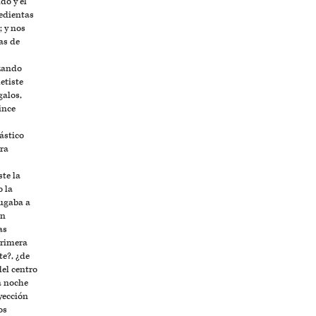
o y el
edientas
; y nos
as de
azando
etiste
galos,
ince
ástico
ra
te la
 la
jugaba a
in
as
primera
e?, ¿de
el centro
la noche
yección
os