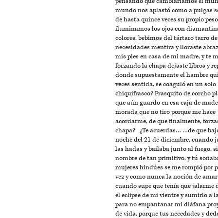
pensando que cambiaríamos el mund
mundo nos aplastó como a pulgas s
de hasta quince veces su propio peso
iluminamos los ojos con diamantin
colores, bebimos del tártaro tarro de
necesidades mentira y lloraste abr
mis pies en casa de mi madre, y te m
forzando la chapa dejaste libros y re
donde supuestamente el hambre qu
veces sentida, se coaguló en un solo
chiquifrasco? Frasquito de corcho pl
que aún guardo en esa caja de made
morada que no tiro porque me hace
acordarme, de que finalmente, forzas
chapa? ¿Te acuerdas… …de que bajo
noche del 21 de diciembre, cuando 
las hadas y bailaba junto al fuego, s
nombre de tan primitivo, y tú soñab
mujeres hindúes se me rompió por 
vez y como nunca la noción de amart
cuando supe que tenía que jalarme d
el eclipse de mi vientre y sumirlo a 
para no empantanar mi diáfana pro
de vida, porque tus necedades y ded