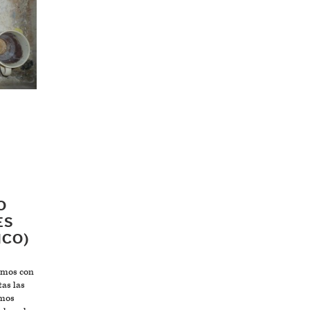
O
ES
ICO)
amos con
tas las
amos