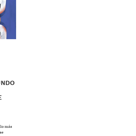
UNDO
E
 lo más
se