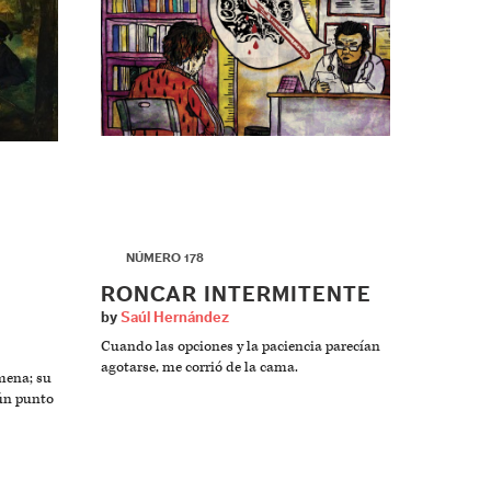
▶
NÚMERO 178
RONCAR INTERMITENTE
by
Saúl Hernández
Cuando las opciones y la paciencia parecían
agotarse, me corrió de la cama.
mena; su
ún punto