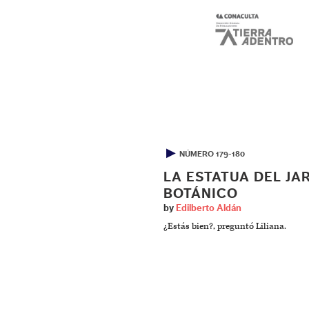
▶
NÚMERO 179-180
LA ESTATUA DEL JA
BOTÁNICO
by
Edilberto Aldán
¿Estás bien?, preguntó Liliana.