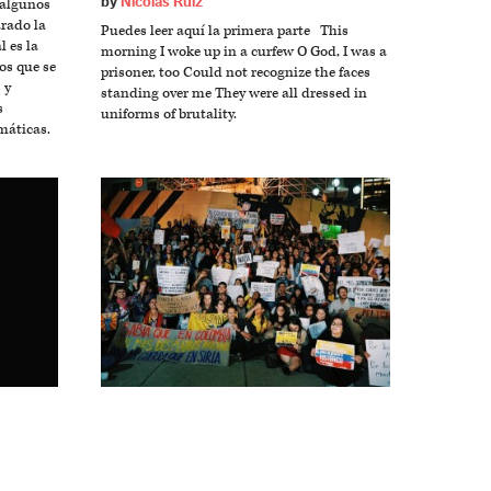
by
Nicolás Ruiz
 algunos
rado la
Puedes leer aquí la primera parte This
l es la
morning I woke up in a curfew O God, I was a
os que se
prisoner, too Could not recognize the faces
 y
standing over me They were all dressed in
s
uniforms of brutality.
máticas.