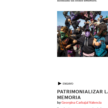
alcanzan un ritmo frenético.
▶
ENSAYO
PATRIMONIALIZAR L
MEMORIA
by
Georgina Carbajal Valencia