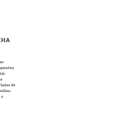
CHA
tas
apuntan
ial,
as
 balas de
vallas,
 y